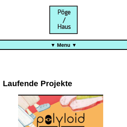
Menu
Aktuell
Projects
Über uns
Laufende Projekte
Was ist das Pöge-Haus?
Team
Organisation
Mitarbeit