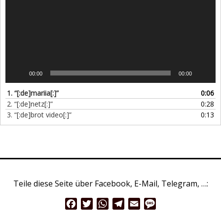
00:00
00:00
1.
“[:de]mariia[:]”
0:06
2.
“[:de]netz[:]”
0:28
3.
“[:de]brot video[:]”
0:13
Teile diese Seite über Facebook, E-Mail, Telegram, …:
Facebook
Twitter
WhatsApp
Telegram
Email
Message