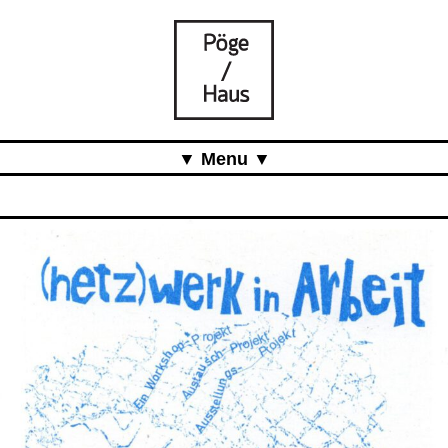
Menu
Aktuell
Projects
Über uns
Was ist das Pöge-Haus?
Team
Organisation
Mitarbeit