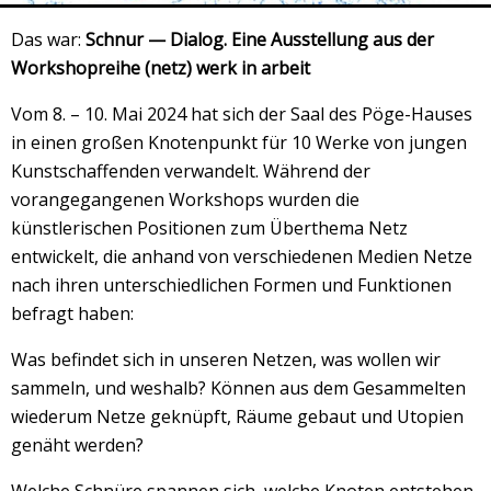
Veranstaltungsrückblick
Das war:
Schnur — Dialog. Eine Ausstellung aus der
Kontakt und Anfahrt
Workshopreihe (netz) werk in arbeit
Datenschutz
Vom 8. – 10. Mai 2024 hat sich der Saal des Pöge-Hauses
Räume mieten
in einen großen Knotenpunkt für 10 Werke von jungen
#4696 (no title)
Kunstschaffenden verwandelt. Während der
vorangegangenen Workshops wurden die
Presse/Newsletter
künstlerischen Positionen zum Überthema Netz
entwickelt, die anhand von verschiedenen Medien Netze
nach ihren unterschiedlichen Formen und Funktionen
befragt haben:
Was befindet sich in unseren Netzen, was wollen wir
sammeln, und weshalb? Können aus dem Gesammelten
wiederum Netze geknüpft, Räume gebaut und Utopien
genäht werden?
Welche Schnüre spannen sich, welche Knoten entstehen