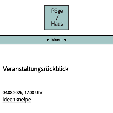
Menu
Aktuell
Projects
Veranstaltungsrückblick
Über uns
Was ist das Pöge-Haus?
Team
04.08.2026, 17:00 Uhr
Organisation
Ideenkneipe
Mitarbeit