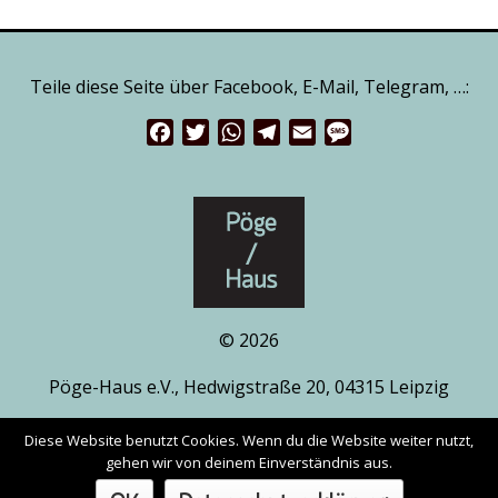
Teile diese Seite über Facebook, E-Mail, Telegram, …:
Facebook
Twitter
WhatsApp
Telegram
Email
Message
© 2026
Pöge-Haus e.V., Hedwigstraße 20, 04315 Leipzig
www.pöge-haus.de
|
Facebook
|
Instagram
Diese Website benutzt Cookies. Wenn du die Website weiter nutzt,
gehen wir von deinem Einverständnis aus.
Impressum / Datenschutzerklärung