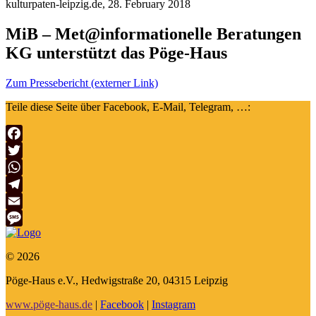
kulturpaten-leipzig.de, 28. February 2018
MiB – Met@informationelle Beratungen
KG unterstützt das Pöge-Haus
Zum Pressebericht (externer Link)
Teile diese Seite über Facebook, E-Mail, Telegram, …:
Facebook
Twitter
WhatsApp
Telegram
Email
Message
© 2026
Pöge-Haus e.V., Hedwigstraße 20, 04315 Leipzig
www.pöge-haus.de
|
Facebook
|
Instagram