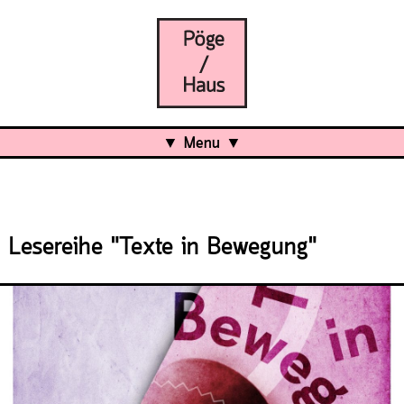
Menu
Aktuell
Projects
Lesereihe "Texte in Bewegung"
Über uns
Was ist das Pöge-Haus?
Team
Organisation
Mitarbeit