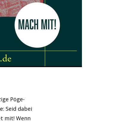
zige Pöge-
te: Seid dabei
et mit! Wenn