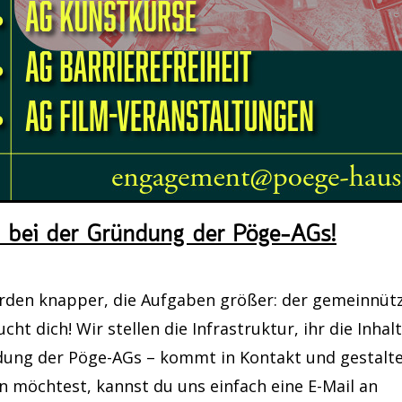
September 2026, 16:00 Uhr
erei: Handarbeitstreff im Pöge-Haus
September 2026, 19:00 Uhr
yers (Zeichenkurs)
17. September 2026, 18:00 Uhr
mmer Nutzung
i bei der Gründung der Pöge-AGs!
September 2026, 16:00 Uhr
erden knapper, die Aufgaben größer: der gemeinnüt
erei: Handarbeitstreff im Pöge-Haus
cht dich! Wir stellen die Infrastruktur, ihr die Inhal
dung der Pöge-AGs – kommt in Kontakt und gestalt
 möchtest, kannst du uns einfach eine E-Mail an
September 2026, 12:00 Uhr - 14:30 Uhr