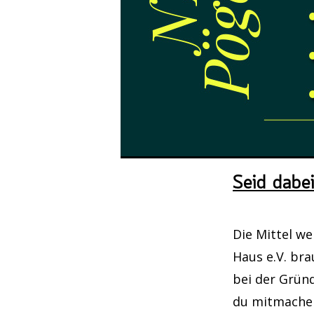
Freitag, 11. 
Nadelspiel
Montag, 14. 
Lines & La
Donnerstag, 
Dunkelka
Seid dabe
Freitag, 18. 
Die Mittel w
Nadelspiel
Haus e.V. brau
bei der Grün
du mitmachen
Sonntag, 20. 