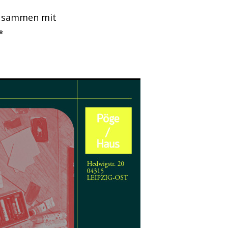
 zusammen mit
*
t)