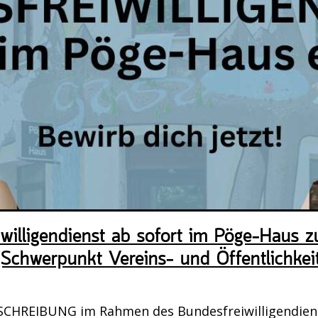
August 2026, 19:00 Uhr
yers (Zeichenkurs)
 August 2026, 15:00 Uhr - 17:00 Uhr
auf dem Neustädter Markt
0. August 2026, 18:00 Uhr
mmer Nutzung
willigendienst ab sofort im Pöge-Haus z
August 2026, 16:00 Uhr
Schwerpunkt Vereins- und Öffentlichkeit
erei: Handarbeitstreff im Pöge-Haus
CHREIBUNG im Rahmen des Bundesfreiwilligendien