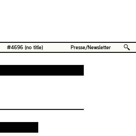
#4696 (no title)
Presse/Newsletter
Osten
ße 2024
g