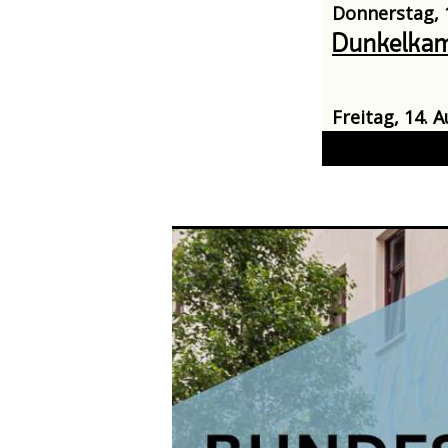
Donnerstag, 1
Dunkelka
Freitag, 14. 
Nadelspiel
Sonntag, 16. 
Sommerdin
Montag, 17. A
Auf Spure
Unternehme
betrieblic