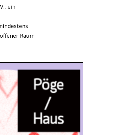
., ein
 mindestens
n offener Raum
t)