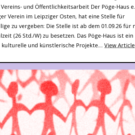
August 2026, 17:00 Uhr - 22:00 Uhr
ereins- und Öffentlichkeitsarbeit Der Pöge-Haus e.V
nzerte im Bürgergarten
r Verein im Leipziger Osten, hat eine Stelle für
lige zu vergeben: Die Stelle ist ab dem 01.09.26 für
 August 2026, 19:00 Uhr
eilzeit (26 Std./W) zu besetzen. Das Pöge-Haus ist ei
o Dinner
e kulturelle und künstlerische Projekte....
View Article
 August 2026, 19:00 Uhr - 21:00 Uhr
 Treffpunkt Kunst (Offene Kunstwerkstat
 August 2026, 18:00 Uhr - 20:00 Uhr
ur eine« - Kunstaktion vom Sagart e.V.
7. August 2026, 18:00 Uhr