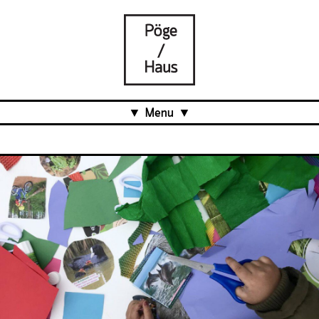
Menu
Aktuell
Projects
Über uns
Was ist das Pöge-Haus?
Team
Organisation
Mitarbeit