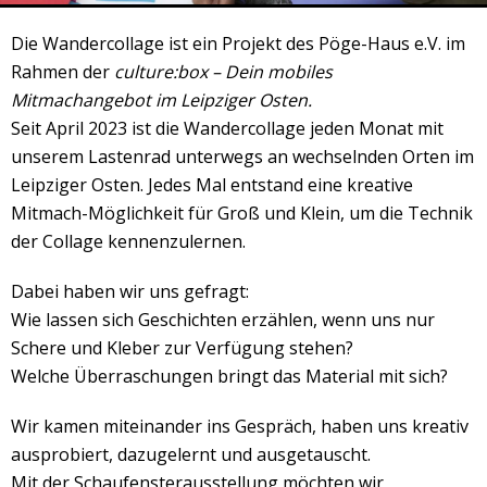
Veranstaltungsrückblick
Die Wandercollage ist ein Projekt des Pöge-Haus e.V. im
Kontakt und Anfahrt
Rahmen der
culture:box – Dein mobiles
Datenschutz
Mitmachangebot im Leipziger Osten.
Räume mieten
Seit April 2023 ist die Wandercollage jeden Monat mit
unserem Lastenrad unterwegs an wechselnden Orten im
#4696 (no title)
Leipziger Osten. Jedes Mal entstand eine kreative
Presse/Newsletter
Mitmach-Möglichkeit für Groß und Klein, um die Technik
der Collage kennenzulernen.
Dabei haben wir uns gefragt:
Wie lassen sich Geschichten erzählen, wenn uns nur
Schere und Kleber zur Verfügung stehen?
Welche Überraschungen bringt das Material mit sich?
Wir kamen miteinander ins Gespräch, haben uns kreativ
ausprobiert, dazugelernt und ausgetauscht.
Mit der Schaufensterausstellung möchten wir