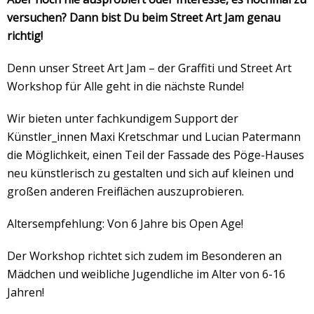
Veranstaltungsrückblick
versuchen? Dann bist Du beim Street Art Jam genau
Kontakt und Anfahrt
richtig!
Datenschutz
Denn unser Street Art Jam – der Graffiti und Street Art
Räume mieten
Workshop für Alle geht in die nächste Runde!
#4696 (no title)
Wir bieten unter fachkundigem Support der
Presse/Newsletter
Künstler_innen Maxi Kretschmar und Lucian Patermann
die Möglichkeit, einen Teil der Fassade des Pöge-Hauses
neu künstlerisch zu gestalten und sich auf kleinen und
großen anderen Freiflächen auszuprobieren.
Altersempfehlung: Von 6 Jahre bis Open Age!
Der Workshop richtet sich zudem im Besonderen an
Mädchen und weibliche Jugendliche im Alter von 6-16
Jahren!