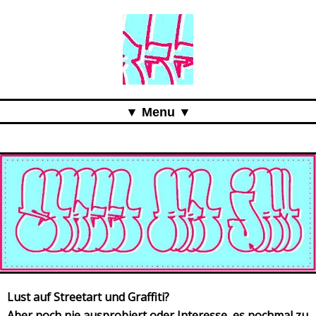
Menu
Aktuell
Projects
Über uns
Was ist das Pöge-Haus?
Team
Organisation
Mitarbeit
Lust auf Streetart und Graffiti?
Aber noch nie ausprobiert oder Interesse, es nochmal zu