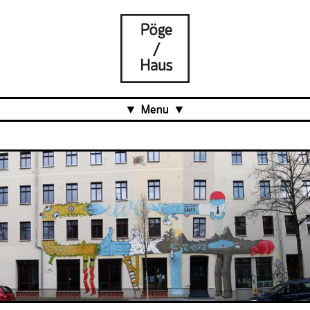
Menu
Aktuell
Projects
Über uns
Was ist das Pöge-Haus?
Team
Organisation
Mitarbeit