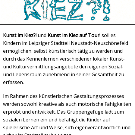
Veranstaltungsrückblick
Kontakt und Anfahrt
Datenschutz
Räume mieten
Kunst im Kiez?!
und
Kunst im Kiez auf Tour!
soll es
Kindern im Leipziger Stadtteil Neustadt-Neuschönefeld
#4696 (no title)
ermöglichen, selbst künstlerisch tätig zu werden und
Presse/Newsletter
durch das Kennenlernen verschiedener lokaler Kunst-
und Kulturvermittlungsangebote den eigenen Sozial-
und Lebensraum zunehmend in seiner Gesamtheit zu
erfassen.
Im Rahmen des künstlerischen Gestaltungsprozesses
werden sowohl kreative als auch motorische Fähigkeiten
erprobt und entwickelt. Das Gruppengefüge lädt zum
sozialen Lernen ein und befähigt die Kinder auf
spielerische Art und Weise, sich eigenverantwortlich und