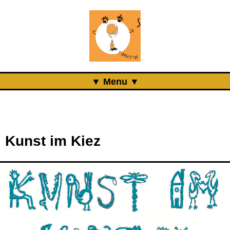
Menu
Aktuell
Projects
Kunst im Kiez
Über uns
Was ist das Pöge-Haus?
Team
Organisation
Mitarbeit