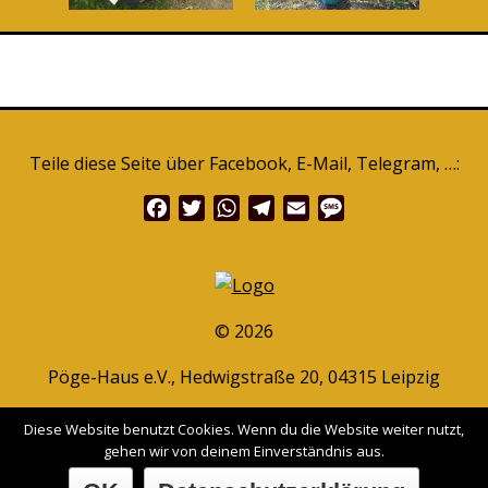
Teile diese Seite über Facebook, E-Mail, Telegram, …:
Facebook
Twitter
WhatsApp
Telegram
Email
Message
© 2026
Pöge-Haus e.V., Hedwigstraße 20, 04315 Leipzig
www.pöge-haus.de
|
Facebook
|
Instagram
Diese Website benutzt Cookies. Wenn du die Website weiter nutzt,
gehen wir von deinem Einverständnis aus.
Impressum / Datenschutzerklärung