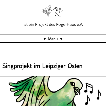
ist ein Projekt des
Pöge-Haus e.V.
Menu
Die bunten Tauben
Die Singgruppe
Singprojekt im Leipziger Osten
Gesangs-Leiterin
Proben
Mitmachen
Termine
Kontakt