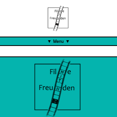
Menu
Aktuell
Projects
Über uns
Was ist das Pöge-Haus?
Team
Organisation
Mitarbeit