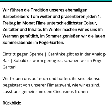
Veranstaltungsrückblick
Wir führen die Tradition unseres ehemaligen
Kontakt und Anfahrt
Barbetreibers Tom weiter und präsentieren jeden 1.
Datenschutz
Freitag im Monat Filme unterschiedlichster Coleur,
Räume mieten
Zeitalter und Inhalte. Im Winter machen wir es uns im
Warmen gemütlich, im Sommer genießen wir die lauen
#4696 (no title)
Sommerabende im Pöge-Garten.
Presse/Newsletter
Eintritt gegen Spende | Getränke gibt es in der Analog-
Bar | Sobald es warm genug ist, schauen wir im Pöge-
Garten!
Wir freuen uns auf euch und hoffen, ihr seid ebenso
begeistert von unserer Filmauswahl, wie wir es sind.
Lasst uns gemeinsam dem Cineasmus frönen!
Rückblick: