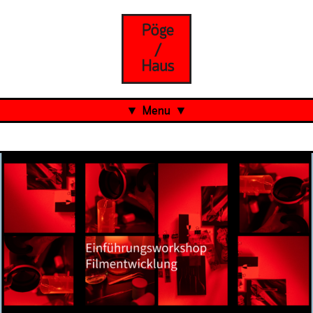
Menu
Aktuell
Projects
Über uns
Was ist das Pöge-Haus?
Team
Organisation
Mitarbeit