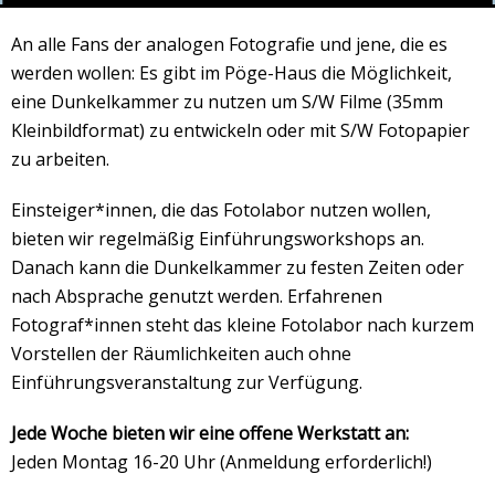
Veranstaltungsrückblick
An alle Fans der analogen Fotografie und jene, die es
Kontakt und Anfahrt
werden wollen: Es gibt im Pöge-Haus die Möglichkeit,
Datenschutz
eine Dunkelkammer zu nutzen um S/W Filme (35mm
Räume mieten
Kleinbildformat) zu entwickeln oder mit S/W Fotopapier
zu arbeiten.
#4696 (no title)
Presse/Newsletter
Einsteiger*innen, die das Fotolabor nutzen wollen,
bieten wir regelmäßig Einführungsworkshops an.
#1446 (no title)
Danach kann die Dunkelkammer zu festen Zeiten oder
Deutsch
nach Absprache genutzt werden. Erfahrenen
Fotograf*innen steht das kleine Fotolabor nach kurzem
English
Vorstellen der Räumlichkeiten auch ohne
Einführungsveranstaltung zur Verfügung.
Jede Woche bieten wir eine offene Werkstatt an:
Jeden Montag 16-20 Uhr (Anmeldung erforderlich!)