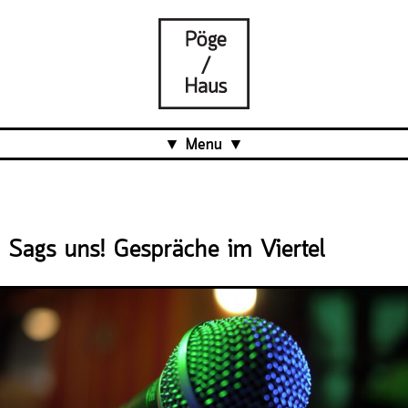
Menu
Aktuell
Projects
Sags uns! Gespräche im Viertel
Über uns
Was ist das Pöge-Haus?
Team
Organisation
Mitarbeit