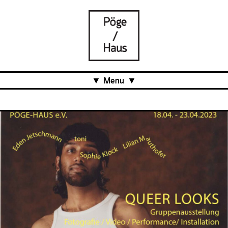
Menu
Aktuell
Projects
Über uns
Was ist das Pöge-Haus?
Team
Organisation
Mitarbeit