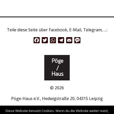
Teile diese Seite über Facebook, E-Mail, Telegram, …:
Facebook
Twitter
WhatsApp
Telegram
Email
Message
© 2026
Pöge-Haus e.V., Hedwigstraße 20, 04315 Leipzig
www.pöge-haus.de
|
Facebook
|
Instagram
Diese Website benutzt Cookies. Wenn du die Website weiter nutzt,