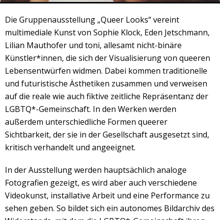
Veranstaltungsrückblick
Die Gruppenausstellung „Queer Looks“ vereint
Kontakt und Anfahrt
multimediale Kunst von Sophie Klock, Eden Jetschmann,
Datenschutz
Lilian Mauthofer und toni, allesamt nicht-binäre
Räume mieten
Künstler*innen, die sich der Visualisierung von queeren
Lebensentwürfen widmen. Dabei kommen traditionelle
#4696 (no title)
und futuristische Ästhetiken zusammen und verweisen
Presse/Newsletter
auf die reale wie auch fiktive zeitliche Repräsentanz der
LGBTQ*-Gemeinschaft. In den Werken werden
außerdem unterschiedliche Formen queerer
Sichtbarkeit, der sie in der Gesellschaft ausgesetzt sind,
kritisch verhandelt und angeeignet.
In der Ausstellung werden hauptsächlich analoge
Fotografien gezeigt, es wird aber auch verschiedene
Videokunst, installative Arbeit und eine Performance zu
sehen geben. So bildet sich ein autonomes Bildarchiv des