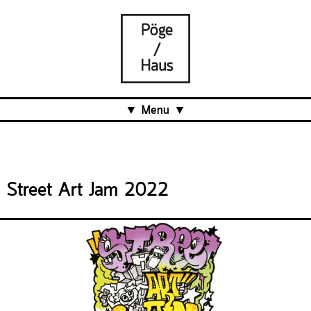
Menu
Aktuell
Projects
Street Art Jam 2022
Über uns
Was ist das Pöge-Haus?
Team
Organisation
Mitarbeit