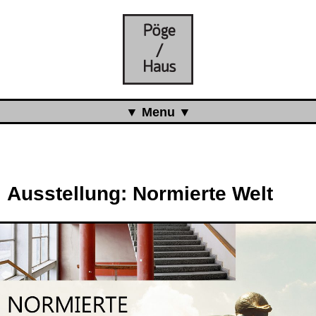
Menu
Aktuell
Projects
Ausstellung: Normierte Welt
Über uns
Was ist das Pöge-Haus?
Team
Organisation
Mitarbeit