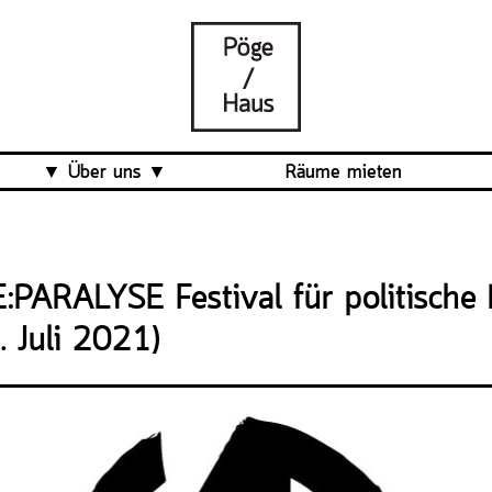
Über uns
Räume mieten
Was ist das Pöge-Haus?
Team
PARALYSE Festival für politische
Organisation
Mitarbeit
. Juli 2021)
Veranstaltungsrückblick
Kontakt und Anfahrt
Datenschutz