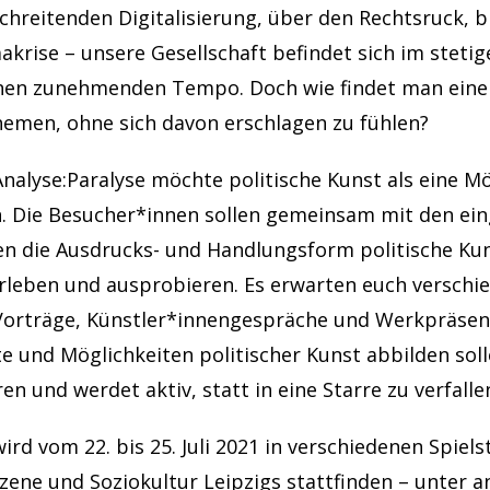
chreitenden Digitalisierung, über den Rechtsruck, bi
akrise – unsere Gesellschaft befindet sich im steti
inen zunehmenden Tempo. Doch wie findet man ei
hemen, ohne sich davon erschlagen zu fühlen?
Analyse:Paralyse möchte politische Kunst als eine Mö
. Die Besucher*innen sollen gemeinsam mit den ei
en die Ausdrucks- und Handlungsform politische Ku
erleben und ausprobieren. Es erwarten euch verschi
orträge, Künstler*innengespräche und Werkpräsent
e und Möglichkeiten politischer Kunst abbilden soll
ren und werdet aktiv, statt in eine Starre zu verfalle
wird vom 22. bis 25. Juli 2021 in verschiedenen Spiels
szene und Soziokultur Leipzigs stattfinden – unter 