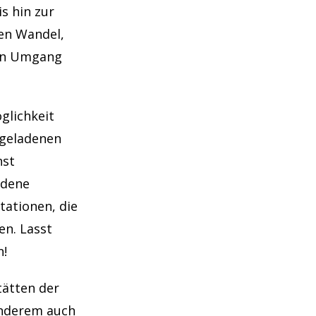
s hin zur
gen Wandel,
nen Umgang
glichkeit
ngeladenen
nst
edene
ationen, die
en. Lasst
n!
tätten der
anderem auch