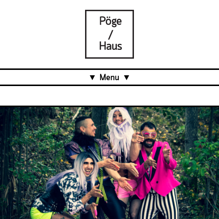
Menu
Aktuell
Projects
Über uns
Was ist das Pöge-Haus?
Team
Organisation
Mitarbeit