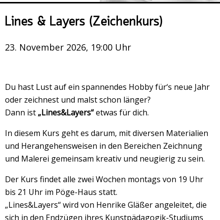
Veranstaltungsrückblick
Lines & Layers (Zeichenkurs)
Kontakt und Anfahrt
Datenschutz
23. November 2026, 19:00 Uhr
Räume mieten
#4696 (no title)
Du hast Lust auf ein spannendes Hobby für‘s neue Jahr
Presse/Newsletter
oder zeichnest und malst schon länger?
Dann ist
„Lines&Layers“
etwas für dich.
In diesem Kurs geht es darum, mit diversen Materialien
und Herangehensweisen in den Bereichen Zeichnung
und Malerei gemeinsam kreativ und neugierig zu sein.
Der Kurs findet alle zwei Wochen montags von 19 Uhr
bis 21 Uhr im Pöge-Haus statt.
„Lines&Layers“ wird von Henrike Gläßer angeleitet, die
sich in den Endzügen ihres Kunstpädagogik-Studiums