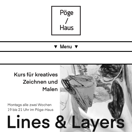
Menu
Aktuell
Projects
Über uns
Was ist das Pöge-Haus?
Team
Organisation
Mitarbeit