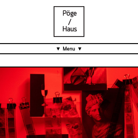
Menu
Aktuell
Projects
Über uns
Was ist das Pöge-Haus?
Team
Organisation
Mitarbeit