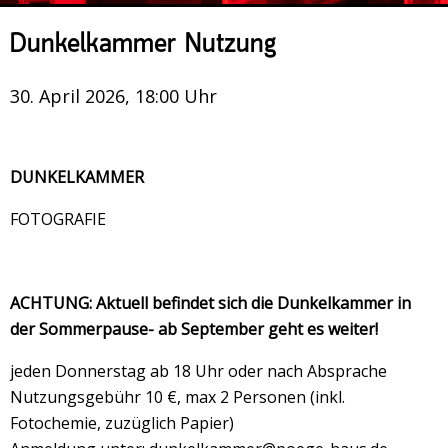
Veranstaltungsrückblick
Dunkelkammer Nutzung
Kontakt und Anfahrt
Datenschutz
30. April 2026, 18:00 Uhr
Räume mieten
#4696 (no title)
DUNKELKAMMER
Presse/Newsletter
FOTOGRAFIE
ACHTUNG: Aktuell befindet sich die Dunkelkammer in
der Sommerpause- ab September geht es weiter!
jeden Donnerstag ab 18 Uhr oder nach Absprache
Nutzungsgebühr 10 €, max 2 Personen (inkl.
Fotochemie, zuzüglich Papier)