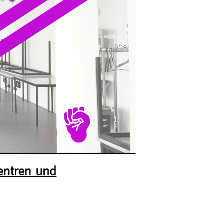
entren und
le