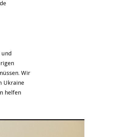
s.de
g und
örigen
müssen. Wir
m Ukraine
n helfen