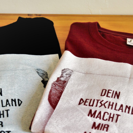
erei: Handarbeitstreff im Pöge-Haus
eptember 2026, 19:00 Uhr
or der Tür - Theater im Herzen
September 2026, 19:00 Uhr - 21:00 Uhr
 Treffpunkt Kunst (Offene Kunstwerkstat
10. September 2026, 18:00 Uhr
mmer Nutzung
September 2026, 16:00 Uhr
erei: Handarbeitstreff im Pöge-Haus