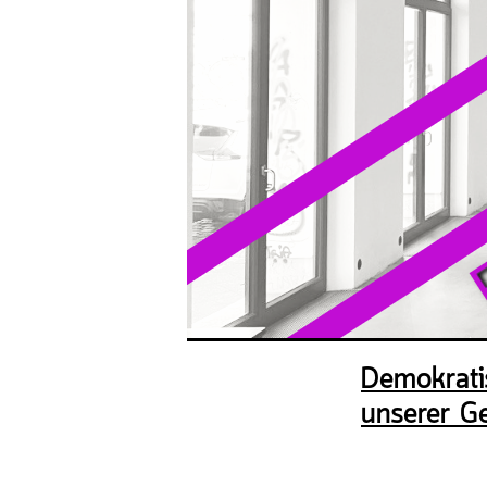
Donnerstag, 2
Dunkelka
Freitag, 21. 
Nadelspiel
Sonntag, 23. 
Freiluftko
Demokrati
Dienstag, 25.
unserer Ge
Gemeinsam
Organisat