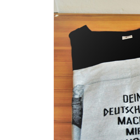
Nadelspiel
Freitag, 4. S
Draußen v
Dienstag, 8. 
*Pausiert*
Donnerstag, 
Dunkelka
Freitag, 11. 
Nadelspiel