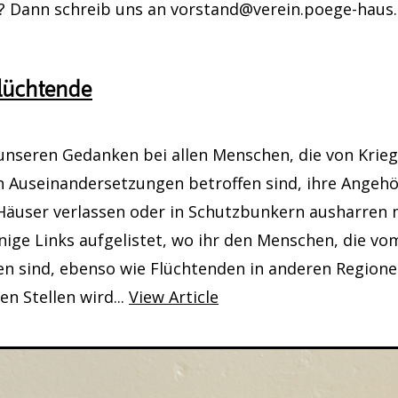
? Dann schreib uns an vorstand@verein.poege-hau
August 2026, 16:00 Uhr
erei: Handarbeitstreff im Pöge-Haus
Flüchtende
August 2026, 19:00 Uhr
yers (Zeichenkurs)
 unseren Gedanken bei allen Menschen, die von Krie
n Auseinandersetzungen betroffen sind, ihre Angeh
. September 2026, 10:00 Uhr - 16:30 Uhr
 Häuser verlassen oder in Schutzbunkern ausharren 
ffet: Gestärkt durch die Krise
nige Links aufgelistet, wo ihr den Menschen, die vo
en sind, ebenso wie Flüchtenden in anderen Regione
en Stellen wird...
View Article
3. September 2026, 18:00 Uhr
mmer Nutzung
eptember 2026, 16:00 Uhr