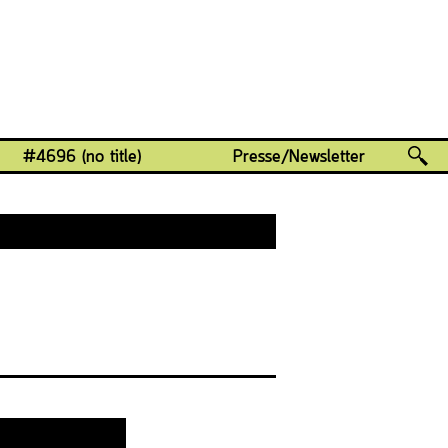
#4696 (no title)
Presse/Newsletter
Osten
ße 2024
g