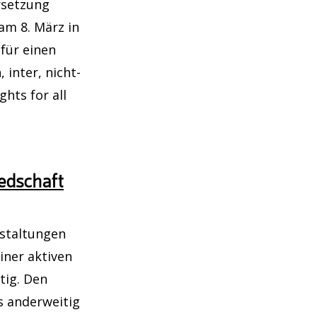
rsetzung
am 8. März in
 für einen
 inter, nicht-
hts for all
t)
edschaft
staltungen
iner aktiven
tig. Den
s anderweitig