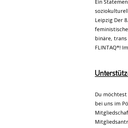
Ein Statemen
soziokulture
Dienstag, 25.
Leipzig Der 8
LILA Bing
feministische
binäre, trans
Dienstag, 25.
FLINTAQ*! Im 
*Pausiert*
Unterstütz
Mittwoch, 26.
»Ich bin n
Du möchtest 
bei uns im P
Donnerstag, 2
Mitgliedschaf
Dunkelka
Mitgliedsantr