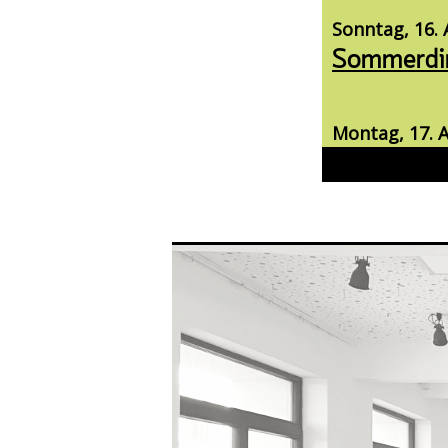
Sonntag, 16. 
Sommerdin
Montag, 17. A
Auf Spure
Unternehme
betrieblic
Montag, 17. 
Lines & La
Dienstag, 18.
Kniffeln 