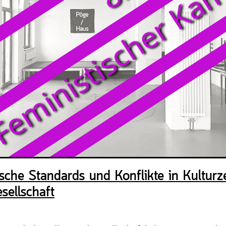
0. August 2026, 18:00 Uhr
mmer Nutzung
August 2026, 16:00 Uhr
erei: Handarbeitstreff im Pöge-Haus
August 2026, 17:00 Uhr - 22:00 Uhr
nzerte im Bürgergarten
sche Standards und Konflikte in Kulturz
 August 2026, 11:00 Uhr - 17:00 Uhr
sellschaft
 den Weg bereiten - Für eine dekolonia
ionsentwicklung