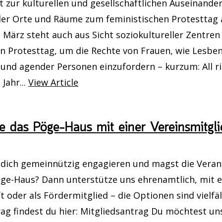
t zur kulturellen und gesellschaftlichen Auseinande
ller Orte und Räume zum feministischen Protesttag 
 August 2026, 19:00 Uhr
. März steht auch aus Sicht soziokultureller Zentren
o Dinner
n Protesttag, um die Rechte von Frauen, wie Lesben,
 und agender Personen einzufordern – kurzum: All rig
 August 2026, 19:00 Uhr - 21:00 Uhr
Jahr...
View Article
 Treffpunkt Kunst (Offene Kunstwerkstat
e das Pöge-Haus mit einer Vereinsmitgli
 August 2026, 18:00 Uhr - 20:00 Uhr
ur eine« - Kunstaktion vom Sagart e.V.
dich gemeinnützig engagieren und magst die Veran
öge-Haus? Dann unterstütze uns ehrenamtlich, mit e
7. August 2026, 18:00 Uhr
t oder als Fördermitglied – die Optionen sind vielfäl
mmer Nutzung
ag findest du hier: Mitgliedsantrag Du möchtest un