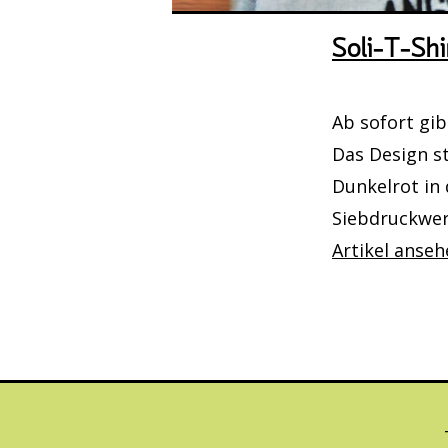
Soli-T-Shi
Montag, 14. 
Lines & La
Ab sofort gib
Das Design s
Donnerstag, 
Dunkelrot in 
Dunkelka
Siebdruckwerk
Artikel anse
Freitag, 18. 
Nadelspiel
Sonntag, 20. 
Die Eisenb
historisch