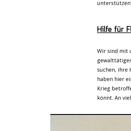
unterstützen
Freitag, 28. 
Nadelspiel
Hilfe für 
Montag, 31. 
Lines & La
Wir sind mit
gewalttätige
Donnerstag, 3
suchen, ihre
Workshopbu
haben hier ei
Krieg betroff
könnt. An viel
Donnerstag, 
Dunkelka
Freitag, 4. S