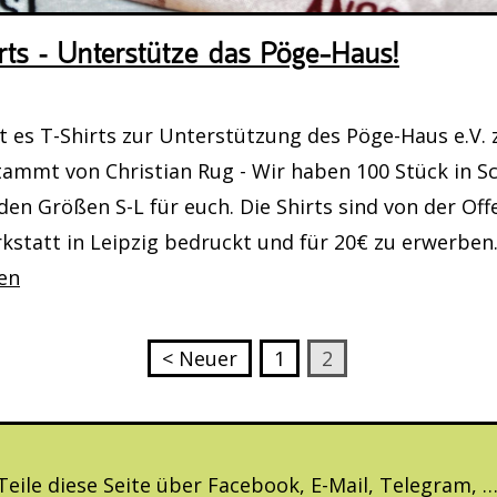
rts – Unterstütze das Pöge-Haus!
September 2026, 19:00 Uhr
yers (Zeichenkurs)
t es T-Shirts zur Unterstützung des Pöge-Haus e.V. 
tammt von Christian Rug - Wir haben 100 Stück in 
17. September 2026, 18:00 Uhr
den Größen S-L für euch. Die Shirts sind von der Of
mmer Nutzung
statt in Leipzig bedruckt und für 20€ zu erwerben
hen
September 2026, 16:00 Uhr
erei: Handarbeitstreff im Pöge-Haus
< Neuer
1
2
September 2026, 12:00 Uhr - 14:30 Uhr
ahnstraße in den letzten 500 Jahren: Ei
Teile diese Seite über Facebook, E-Mail, Telegram, …
er Stadtteil-Rundgang