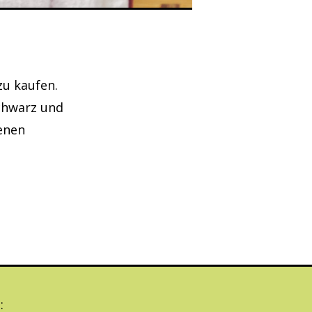
zu kaufen.
Schwarz und
fenen
.
n
: