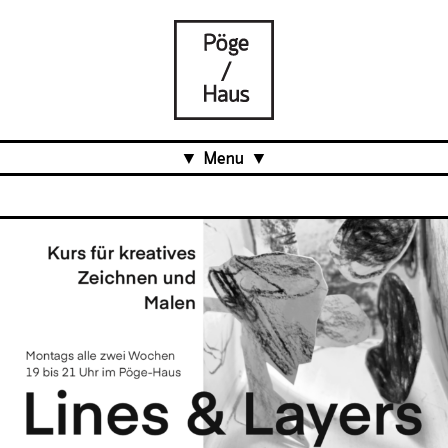
Menu
Aktuell
Projects
Über uns
Was ist das Pöge-Haus?
Team
Organisation
Mitarbeit