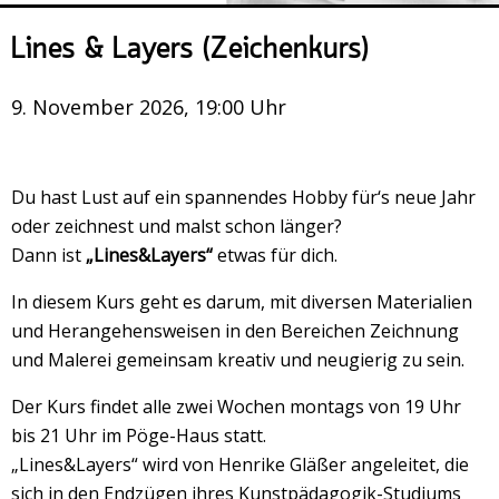
Veranstaltungsrückblick
Lines & Layers (Zeichenkurs)
Kontakt und Anfahrt
Datenschutz
9. November 2026, 19:00 Uhr
Räume mieten
#4696 (no title)
Du hast Lust auf ein spannendes Hobby für‘s neue Jahr
Presse/Newsletter
oder zeichnest und malst schon länger?
Dann ist
„Lines&Layers“
etwas für dich.
In diesem Kurs geht es darum, mit diversen Materialien
und Herangehensweisen in den Bereichen Zeichnung
und Malerei gemeinsam kreativ und neugierig zu sein.
Der Kurs findet alle zwei Wochen montags von 19 Uhr
bis 21 Uhr im Pöge-Haus statt.
„Lines&Layers“ wird von Henrike Gläßer angeleitet, die
sich in den Endzügen ihres Kunstpädagogik-Studiums