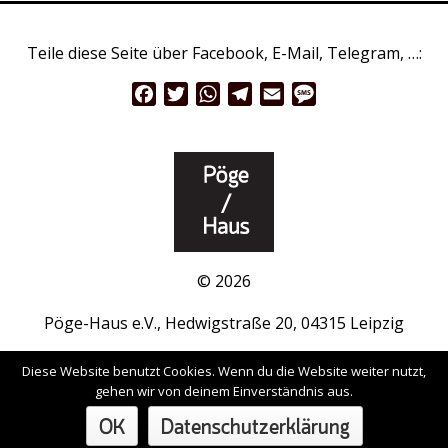
Teile diese Seite über Facebook, E-Mail, Telegram, …:
Facebook
Twitter
WhatsApp
Telegram
Email
Message
© 2026
Pöge-Haus e.V., Hedwigstraße 20, 04315 Leipzig
www.pöge-haus.de
|
Facebook
|
Instagram
Diese Website benutzt Cookies. Wenn du die Website weiter nutzt,
gehen wir von deinem Einverständnis aus.
Impressum / Datenschutzerklärung
OK
Datenschutzerklärung