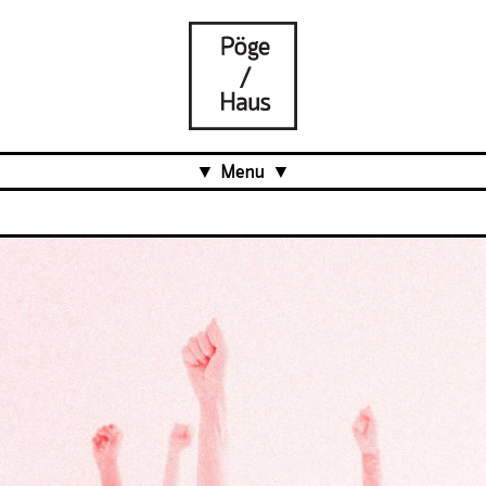
Menu
Aktuell
Projects
Über uns
Was ist das Pöge-Haus?
Team
Organisation
Mitarbeit