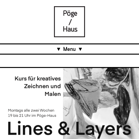
Menu
Aktuell
Projects
Über uns
Was ist das Pöge-Haus?
Team
Organisation
Mitarbeit