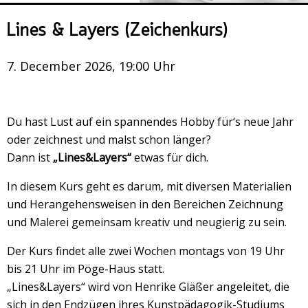
Veranstaltungsrückblick
Lines & Layers (Zeichenkurs)
Kontakt und Anfahrt
Datenschutz
7. December 2026, 19:00 Uhr
Räume mieten
#4696 (no title)
Du hast Lust auf ein spannendes Hobby für‘s neue Jahr
Presse/Newsletter
oder zeichnest und malst schon länger?
Dann ist
„Lines&Layers“
etwas für dich.
In diesem Kurs geht es darum, mit diversen Materialien
und Herangehensweisen in den Bereichen Zeichnung
und Malerei gemeinsam kreativ und neugierig zu sein.
Der Kurs findet alle zwei Wochen montags von 19 Uhr
bis 21 Uhr im Pöge-Haus statt.
„Lines&Layers“ wird von Henrike Gläßer angeleitet, die
sich in den Endzügen ihres Kunstpädagogik-Studiums