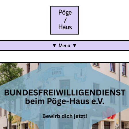
Menu
Aktuell
Projects
Über uns
Was ist das Pöge-Haus?
Team
Organisation
Mitarbeit