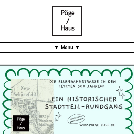
Menu
Aktuell
Projects
Über uns
Was ist das Pöge-Haus?
Team
Organisation
Mitarbeit