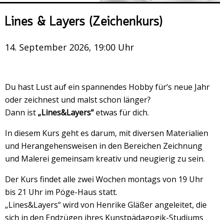
Veranstaltungsrückblick
Lines & Layers (Zeichenkurs)
Kontakt und Anfahrt
Datenschutz
14. September 2026, 19:00 Uhr
Räume mieten
#4696 (no title)
Du hast Lust auf ein spannendes Hobby für‘s neue Jahr
Presse/Newsletter
oder zeichnest und malst schon länger?
Dann ist
„Lines&Layers“
etwas für dich.
In diesem Kurs geht es darum, mit diversen Materialien
und Herangehensweisen in den Bereichen Zeichnung
und Malerei gemeinsam kreativ und neugierig zu sein.
Der Kurs findet alle zwei Wochen montags von 19 Uhr
bis 21 Uhr im Pöge-Haus statt.
„Lines&Layers“ wird von Henrike Gläßer angeleitet, die
sich in den Endzügen ihres Kunstpädagogik-Studiums