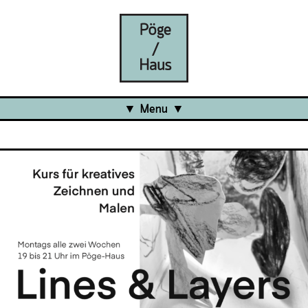
Menu
Aktuell
Projects
Über uns
Was ist das Pöge-Haus?
Team
Organisation
Mitarbeit