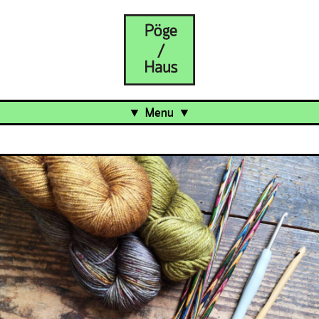
Menu
Aktuell
Projects
Über uns
Was ist das Pöge-Haus?
Team
Organisation
Mitarbeit