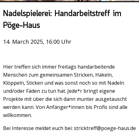
Veranstaltungsrückblick
Nadelspielerei: Handarbeitstreff im
Kontakt und Anfahrt
Pöge-Haus
Datenschutz
Räume mieten
14. March 2025, 16:00 Uhr
#4696 (no title)
Presse/Newsletter
Hier treffen sich immer freitags handarbeitende
Menschen zum gemeinsamen Stricken, Häkeln,
Klöppeln, Sticken und was sonst noch so mit Nadeln
und/oder Fäden zu tun hat. Jede*r bringt eigene
Projekte mit über die sich dann munter ausgetauscht
werden kann. Von Anfänger*innen bis Profis sind alle
willkommen.
Bei Interesse meldet euch bei: stricktreff@poege-haus.de