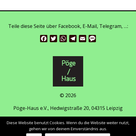
Teile diese Seite über Facebook, E-Mail, Telegram, …:
Facebook
Twitter
WhatsApp
Telegram
Email
Message
© 2026
Pöge-Haus e.V., Hedwigstraße 20, 04315 Leipzig
www.pöge-haus.de
|
Facebook
|
Instagram
Diese Website benutzt Cookies. Wenn du die Website weiter nutzt,
gehen wir von deinem Einverständnis aus.
Impressum / Datenschutzerklärung