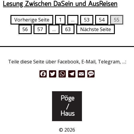
Lesung Zwischen DaSein und AusReisen
Vorherige Seite
1
…
53
54
55
56
57
…
63
Nächste Seite
Teile diese Seite über Facebook, E-Mail, Telegram, …:
Facebook
Twitter
WhatsApp
Telegram
Email
Message
© 2026