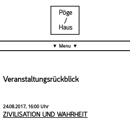
Menu
Aktuell
Projects
Veranstaltungsrückblick
Über uns
Was ist das Pöge-Haus?
Team
24.08.2017, 16:00 Uhr
Organisation
ZIVILISATION UND WAHRHEIT
Mitarbeit