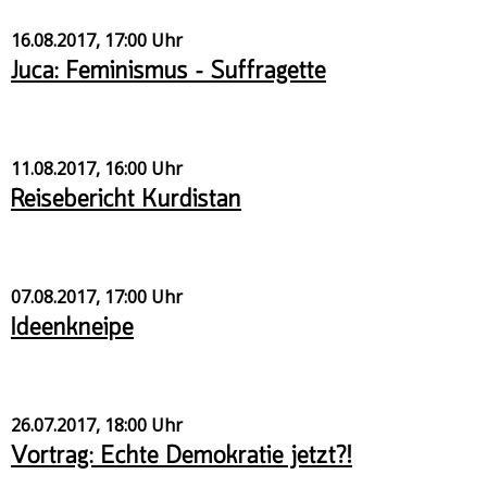
Veranstaltungsrückblick
16.08.2017, 17:00 Uhr
Kontakt und Anfahrt
Juca: Feminismus – Suffragette
Datenschutz
Räume mieten
#4696 (no title)
11.08.2017, 16:00 Uhr
Reisebericht Kurdistan
Presse/Newsletter
07.08.2017, 17:00 Uhr
Ideenkneipe
26.07.2017, 18:00 Uhr
Vortrag: Echte Demokratie jetzt?!