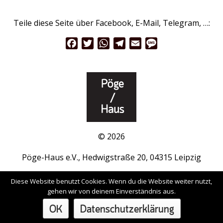
Teile diese Seite über Facebook, E-Mail, Telegram, …:
Facebook
Twitter
WhatsApp
Telegram
Email
Message
© 2026
Pöge-Haus e.V., Hedwigstraße 20, 04315 Leipzig
www.pöge-haus.de
|
Facebook
|
Instagram
Diese Website benutzt Cookies. Wenn du die Website weiter nutzt,
gehen wir von deinem Einverständnis aus.
Impressum / Datenschutzerklärung
OK
Datenschutzerklärung