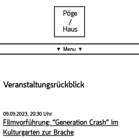
Menu
Aktuell
Projects
Veranstaltungsrückblick
Über uns
Was ist das Pöge-Haus?
Team
09.09.2023, 20:30 Uhr
Organisation
Filmvorführung: “Generation Crash” im
Mitarbeit
Kulturgarten zur Brache