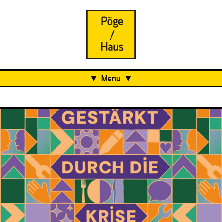
Menu
Aktuell
Projects
Über uns
Was ist das Pöge-Haus?
Team
Organisation
Mitarbeit