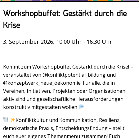
Veranstaltungsrückblick
Workshopbuffet: Gestärkt durch die
Kontakt und Anfahrt
Krise
Datenschutz
Räume mieten
3. September 2026, 10:00 Uhr - 16:30 Uhr
#4696 (no title)
Presse/Newsletter
Kommt zum Workshopbuffet
Gestärkt durch die Krise
! –
veranstaltet von @konfliktpotential_bildung und
@konzeptwerk_neue_oekonomie. Für alle, die in
Vereinen, Initiativen, Projekten oder Organisationen
aktiv sind und gesellschaftliche Herausforderungen
konstruktiv mitgestalten wollen
Konfliktkultur und Kommunikation, Resilienz,
demokratische Praxis, Entscheidungsfindung – stellt
euch euer eigenes Themenmenü zusammen! Euch