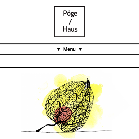
Menu
Aktuell
Projects
Über uns
Was ist das Pöge-Haus?
Team
Organisation
Mitarbeit