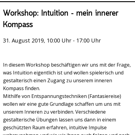
Veranstaltungsrückblick
Workshop: Intuition – mein innerer
Kontakt und Anfahrt
Kompass
Datenschutz
Räume mieten
31. August 2019, 10:00 Uhr - 17:00 Uhr
#4696 (no title)
Presse/Newsletter
In diesem Workshop beschäftigen wir uns mit der Frage,
was Intuition eigentlich ist und wollen spielerisch und
gestalterisch einen Zugang zu unserem inneren
Kompass finden.
Mithilfe von Entspannungstechniken (Fantasiereise)
wollen wir eine gute Grundlage schaffen um uns mit
unserem Inneren zu verbinden. Verschiedene
gestalterische Übungen lassen uns dann in einem
geschützten Raum erfahren, intuitive Impulse