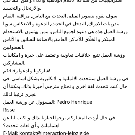
والارتجال والتجسيد.
سوف نقوم بتصوير الفيلم, التحدث مع الناس, مراقبة, القيام
بتدريبات الادراك, التدخل في الحدث, الدعوة و الانعكاس سويا.
ورشة العمل هذه هي دعوة لجميع الناس, ممن يهتمون بالاستخدام
المبتكر و الخلَاق للأماكن العامة, بالاضافة للفنانين و الأناس
الفضوليين.
وؤشة العمل تتبع اخلاقيات تعاونية و تعتمد على خبرة و امكانيات
المشاركين.
شاركونا و ادعوا رفاقكم!
في ورشة العمل سنتحدث الالمانية و الانكليزية بشكل اساسي. في
حال كنت تتحدث لغة اخرى و تحتاج مترجم, أخبرنا بذلك. يمكننا أن
نجري ترتيبا لذلك.
المسؤول عن ورشة العمل: Pedro Henrique
Risse
في حال أردت المشاركة, نرجوا اخبارنا بذلك و اكتب لنا عن
اهتماماتك و أي لغات تتحدث؟
E-Mail: kontakt@interaction-leipzig.de