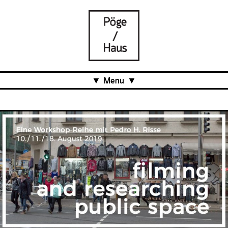
Menu
Aktuell
Projects
Über uns
Was ist das Pöge-Haus?
Team
Organisation
Mitarbeit