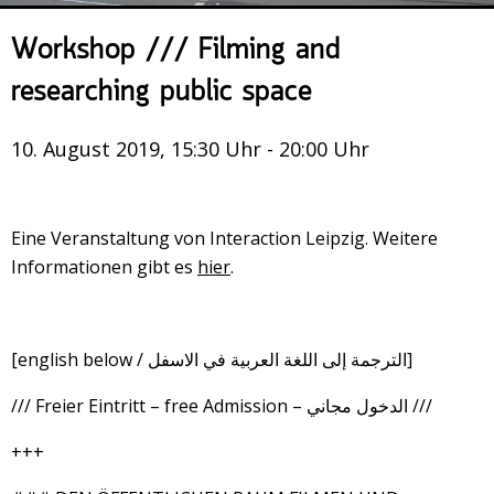
Veranstaltungsrückblick
Workshop /// Filming and
Kontakt und Anfahrt
researching public space
Datenschutz
Räume mieten
10. August 2019, 15:30 Uhr - 20:00 Uhr
#4696 (no title)
Presse/Newsletter
Eine Veranstaltung von Interaction Leipzig. Weitere
Informationen gibt es
hier
.
[english below / الترجمة إلى اللغة العربية في الاسفل]
/// Freier Eintritt – free Admission – الدخول مجاني ///
+++