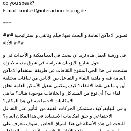
do you speak?
E-mail: kontakt@interaction-leipzig.de
+++
### تصوير الاماكن العامة و البحث فيها: فيلم وثائقي و استراتيجية
الأداء ###
في ورشة العمل هذه نريد ان نبحث في الديناميكية و الأحداث في و
حول شارع الايزنبان شتراسه في شرق مدينة لايبزك.
سنبحث في هذا الحي المتنوع الثقافات عن طريقة استخدام الاماكن
العامة فيه و ماهية اللقاء و التفاعل بين الأناس من ثقافات مختلفة.
أين و ما هي نقط الالتقاء؟ كيف يمكنني تفعيل الأماكن العامة لخلق
لقاءات؟ أي نوع من المشاكل و الخلافات موجودة هناك؟ ما هي
الامكانيات الاجتماعية في هذا المكان؟
و في النهاية, كيف ستتمكن الحركات الفنية من التأثير على التفاعل
الاجتماعي و خلق امكانيات الاستفادة في هذا المكان العام؟
للبحث في هذه الأسئلة في هذا السياق الخاص , سوف نتعرف على
استراتيجيات من صناعة الأفلام الوثائقية والأداء والفن التفاعلي