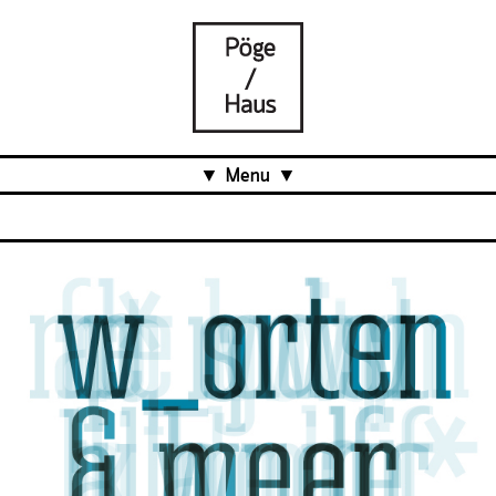
Menu
Aktuell
Projects
Über uns
Was ist das Pöge-Haus?
Team
Organisation
Mitarbeit