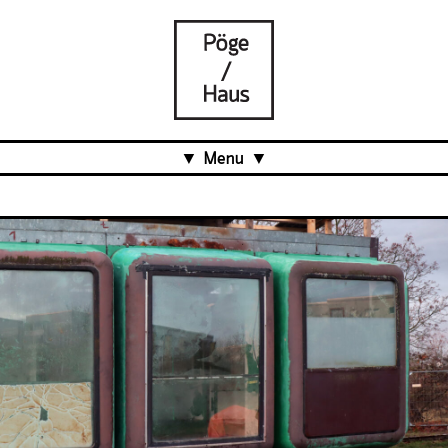
Menu
Aktuell
Projects
Über uns
Was ist das Pöge-Haus?
Team
Organisation
Mitarbeit