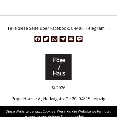
Teile diese Seite über Facebook, E-Mail, Telegram, …:
Facebook
Twitter
WhatsApp
Telegram
Email
Message
© 2026
Pöge-Haus e.V., Hedwigstraße 20, 04315 Leipzig
www.pöge-haus.de
|
Facebook
|
Instagram
Diese Website benutzt Cookies. Wenn du die Website weiter nutzt,
gehen wir von deinem Einverständnis aus.