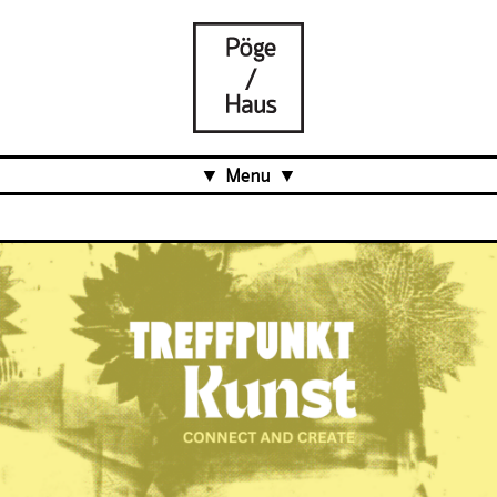
Menu
Aktuell
Projects
Über uns
Was ist das Pöge-Haus?
Team
Organisation
Mitarbeit