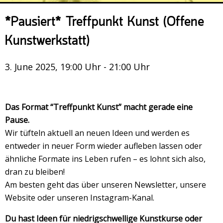
Veranstaltungsrückblick
*Pausiert* Treffpunkt Kunst (Offene
Kontakt und Anfahrt
Kunstwerkstatt)
Datenschutz
Räume mieten
3. June 2025, 19:00 Uhr - 21:00 Uhr
#4696 (no title)
Presse/Newsletter
Das Format “Treffpunkt Kunst” macht gerade eine
Pause.
Wir tüfteln aktuell an neuen Ideen und werden es
entweder in neuer Form wieder aufleben lassen oder
ähnliche Formate ins Leben rufen – es lohnt sich also,
dran zu bleiben!
Am besten geht das über unseren Newsletter, unsere
Website oder unseren Instagram-Kanal.
Du hast Ideen für niedrigschwellige Kunstkurse oder