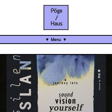
Menu
Aktuell
Projects
Über uns
Was ist das Pöge-Haus?
Team
Organisation
Mitarbeit