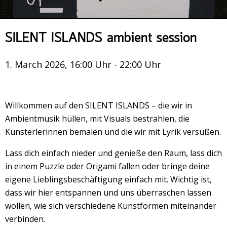
Veranstaltungsrückblick
Kontakt und Anfahrt
SILENT ISLANDS ambient session
Datenschutz
Räume mieten
1. March 2026, 16:00 Uhr - 22:00 Uhr
#4696 (no title)
Presse/Newsletter
Willkommen auf den SILENT ISLANDS – die wir in
Ambientmusik hüllen, mit Visuals bestrahlen, die
Künsterlerinnen bemalen und die wir mit Lyrik versüßen.
Lass dich einfach nieder und genieße den Raum, lass dich
in einem Puzzle oder Origami fallen oder bringe deine
eigene Lieblingsbeschäftigung einfach mit. Wichtig ist,
dass wir hier entspannen und uns überraschen lassen
wollen, wie sich verschiedene Kunstformen miteinander
verbinden.