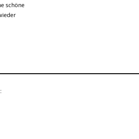
ne schöne
wieder
: