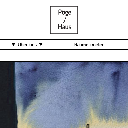
Über uns
Räume mieten
Was ist das Pöge-Haus?
Team
Organisation
Mitarbeit
Veranstaltungsrückblick
Kontakt und Anfahrt
Datenschutz