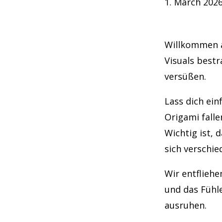
1. March 2026
Willkommen a
Visuals bestr
versüßen.
Lass dich ein
Origami falle
Wichtig ist, 
sich verschi
Wir entflieh
und das Fühl
ausruhen.