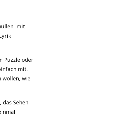
üllen, mit
Lyrik
m Puzzle oder
infach mit.
 wollen, wie
, das Sehen
einmal