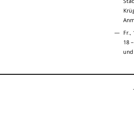
Sta
Krüg
Anm
Fr.,
18 –
und