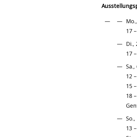
Ausstellung
Mo.
17 –
Di.,
17 –
Sa.,
12 –
15 –
18 –
Gent
So.,
13 –