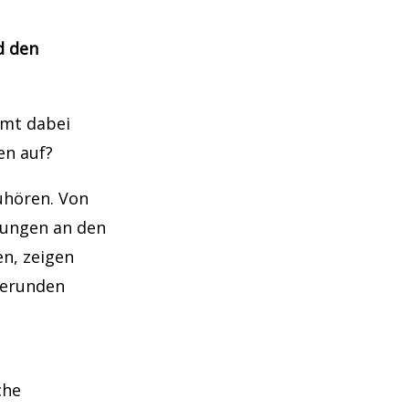
d den
mmt dabei
en auf?
zuhören. Von
rungen an den
en, zeigen
eerunden
che