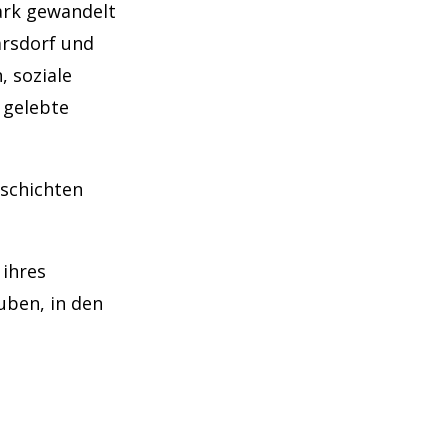
tark gewandelt
arsdorf und
 soziale
 gelebte
eschichten
 ihres
uben, in den