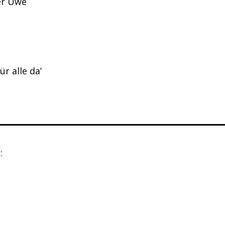
er Uwe
r alle da’
: