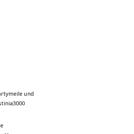
Partymeile und
stinia3000
re