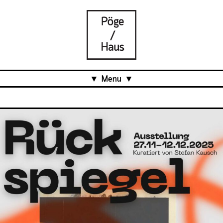
Menu
Aktuell
Projects
Über uns
Was ist das Pöge-Haus?
Team
Organisation
Mitarbeit