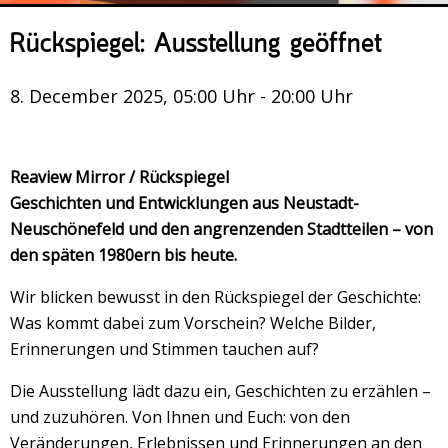
Veranstaltungsrückblick
Rückspiegel: Ausstellung geöffnet
Kontakt und Anfahrt
Datenschutz
8. December 2025, 05:00 Uhr - 20:00 Uhr
Räume mieten
#4696 (no title)
Reaview Mirror / Rückspiegel
Presse/Newsletter
Geschichten und Entwicklungen aus Neustadt-
Neuschönefeld und den angrenzenden Stadtteilen – von
den späten 1980ern bis heute.
Wir blicken bewusst in den Rückspiegel der Geschichte:
Was kommt dabei zum Vorschein? Welche Bilder,
Erinnerungen und Stimmen tauchen auf?
Die Ausstellung lädt dazu ein, Geschichten zu erzählen –
und zuzuhören. Von Ihnen und Euch: von den
Veränderungen, Erlebnissen und Erinnerungen an den