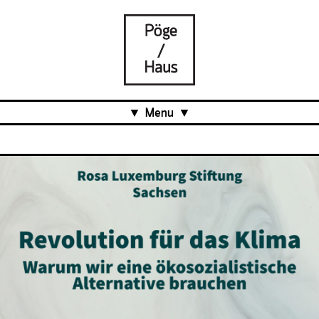
Menu
Aktuell
Projects
Über uns
Was ist das Pöge-Haus?
Team
Organisation
Mitarbeit