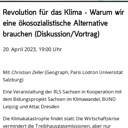
Veranstaltungsrückblick
Revolution für das Klima – Warum wir
Kontakt und Anfahrt
eine ökosozialistische Alternative
Datenschutz
brauchen (Diskussion/Vortrag)
Räume mieten
#4696 (no title)
20. April 2023, 19:00 Uhr
Presse/Newsletter
Mit
Christian Zeller
(Geograph, Paris Lodron Universität
Salzburg)
Eine Veranstaltung der RLS Sachsen in Kooperation mit
dem Bidungsprojekt Sachsen im Klimawandel, BUND
Leipzig und Attac Dresden
Die Klimakatastrophe findet statt. Die Wirtschaftskrise
vermindert die Treibhausgasemissionen, aber nur