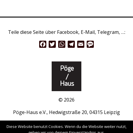
Teile diese Seite über Facebook, E-Mail, Telegram, …:
Facebook
Twitter
WhatsApp
Telegram
Email
Message
© 2026
Pöge-Haus e.V., Hedwigstraße 20, 04315 Leipzig
www.pöge-haus.de
|
Facebook
|
Instagram
Diese Website benutzt Cookies. Wenn du die Website weiter nutzt,
gehen wir von deinem Einverständnis aus.