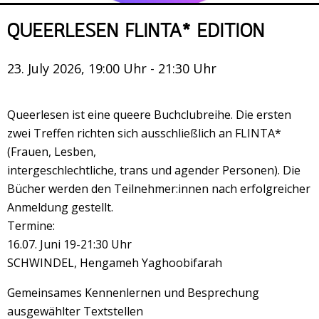
Veranstaltungsrückblick
QUEERLESEN FLINTA* EDITION
Kontakt und Anfahrt
Datenschutz
23. July 2026, 19:00 Uhr - 21:30 Uhr
Räume mieten
#4696 (no title)
Queerlesen ist eine queere Buchclubreihe. Die ersten
zwei Treffen richten sich ausschließlich an FLINTA*
Presse/Newsletter
(Frauen, Lesben,
intergeschlechtliche, trans und agender Personen). Die
Bücher werden den Teilnehmer:innen nach erfolgreicher
Anmeldung gestellt.
Termine:
16.07. Juni 19-21:30 Uhr
SCHWINDEL, Hengameh Yaghoobifarah
Gemeinsames Kennenlernen und Besprechung
ausgewählter Textstellen