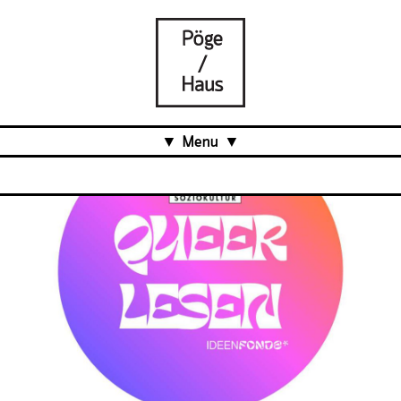
Menu
Aktuell
Projects
Über uns
Was ist das Pöge-Haus?
Team
Organisation
Mitarbeit