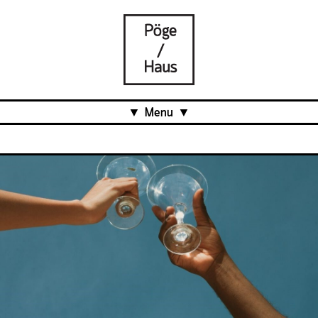
Menu
Aktuell
Projects
Über uns
Was ist das Pöge-Haus?
Team
Organisation
Mitarbeit