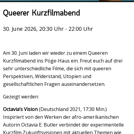
Veranstaltungsrückblick
Queerer Kurzfilmabend
Kontakt und Anfahrt
Datenschutz
30. June 2026, 20:30 Uhr - 22:00 Uhr
Räume mieten
#4696 (no title)
Am 30. Juni laden wir wieder zu einem Queeren
Presse/Newsletter
Kurzfilmabend ins Pöge-Haus ein. Freut euch auf drei
sehr unterschiedliche Filme, die sich mit queeren
Perspektiven, Widerstand, Utopien und
gesellschaftlichen Fragen auseinandersetzen.
Gezeigt werden:
Octavia’s Vision
(Deutschland 2021, 17:30 Min.)
Inspiriert von den Werken der afro-amerikanischen
Autorin Octavia E. Butler verbindet der experimentelle
Kurzfilm Zukunftsvisionen mit aktuellen Themen wie