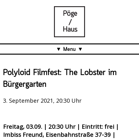
Menu
Aktuell
Polyloid Filmfest: The Lobster im
Projects
Bürgergarten
Über uns
Was ist das Pöge-Haus?
3. September 2021, 20:30 Uhr
Team
Organisation
Freitag, 03.09. | 20:30 Uhr | Eintritt: frei |
Mitarbeit
Imbiss Freund, Eisenbahnstraße 37-39 |