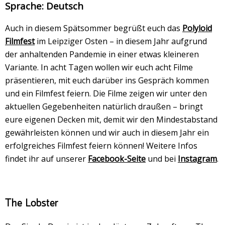
Veranstaltungsrückblick
Sprache: Deutsch
Kontakt und Anfahrt
Auch in diesem Spätsommer begrüßt euch das
Polyloid
Datenschutz
Filmfest
im Leipziger Osten – in diesem Jahr aufgrund
der anhaltenden Pandemie in einer etwas kleineren
Räume mieten
Variante. In acht Tagen wollen wir euch acht Filme
#4696 (no title)
präsentieren, mit euch darüber ins Gespräch kommen
und ein Filmfest feiern. Die Filme zeigen wir unter den
Presse/Newsletter
aktuellen Gegebenheiten natürlich draußen – bringt
eure eigenen Decken mit, demit wir den Mindestabstand
gewährleisten können und wir auch in diesem Jahr ein
erfolgreiches Filmfest feiern können! Weitere Infos
findet ihr auf unserer
Facebook-Seite
und bei
Instagram
.
The Lobster