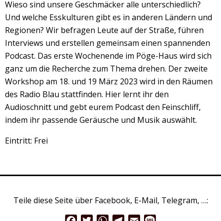
Veranstaltungsrückblick
Wieso sind unsere Geschmäcker alle unterschiedlich?
Und welche Esskulturen gibt es in anderen Ländern und
Kontakt und Anfahrt
Regionen? Wir befragen Leute auf der Straße, führen
Datenschutz
Interviews und erstellen gemeinsam einen spannenden
Podcast. Das erste Wochenende im Pöge-Haus wird sich
Räume mieten
ganz um die Recherche zum Thema drehen. Der zweite
#4696 (no title)
Workshop am 18. und 19 März 2023 wird in den Räumen
Presse/Newsletter
des Radio Blau stattfinden. Hier lernt ihr den
Audioschnitt und gebt eurem Podcast den Feinschliff,
indem ihr passende Geräusche und Musik auswählt.
Eintritt: Frei
Teile diese Seite über Facebook, E-Mail, Telegram, …:
Facebook
Twitter
WhatsApp
Telegram
Email
Message