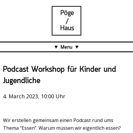
Menu
Aktuell
Podcast Workshop für Kinder und
Projects
Jugendliche
Über uns
Was ist das Pöge-Haus?
4. March 2023, 10:00 Uhr
Team
Organisation
Wir erstellen gemeinsam einen Podcast rund ums
Mitarbeit
Thema “Essen”. Warum müssen wir eigentlich essen?