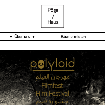
Über uns
Räume mieten
Was ist das Pöge-Haus?
Team
Organisation
Mitarbeit
Veranstaltungsrückblick
Kontakt und Anfahrt
Datenschutz