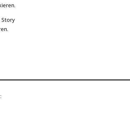
kieren.
 Story
ren.
: