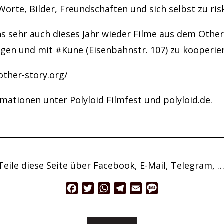
Worte, Bilder, Freundschaften und sich selbst zu ris
s sehr auch dieses Jahr wieder Filme aus dem Other
eigen und mit
#Kune
(Eisenbahnstr. 107) zu kooperie
other-story.org/
rmationen unter
Polyloid Filmfest
und polyloid.de.
Teile diese Seite über Facebook, E-Mail, Telegram, …
Facebook
Twitter
WhatsApp
Telegram
Email
Message