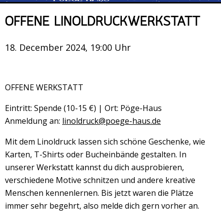
Veranstaltungsrückblick
OFFENE LINOLDRUCKWERKSTATT
Kontakt und Anfahrt
Datenschutz
18. December 2024, 19:00 Uhr
Räume mieten
#4696 (no title)
OFFENE WERKSTATT
Presse/Newsletter
Eintritt: Spende (10-15 €) | Ort: Pöge-Haus
Anmeldung an:
linoldruck@poege-haus.de
Mit dem Linoldruck lassen sich schöne Geschenke, wie
Karten, T-Shirts oder Bucheinbände gestalten. In
unserer Werkstatt kannst du dich ausprobieren,
verschiedene Motive schnitzen und andere kreative
Menschen kennenlernen. Bis jetzt waren die Plätze
immer sehr begehrt, also melde dich gern vorher an.