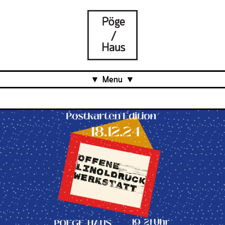
Menu
Aktuell
Projects
Über uns
Was ist das Pöge-Haus?
Team
Organisation
Mitarbeit