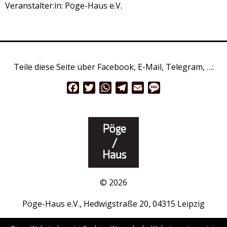
Veranstalter:in: Pöge-Haus e.V.
Teile diese Seite über Facebook, E-Mail, Telegram, …:
Facebook
Twitter
WhatsApp
Telegram
Email
Message
© 2026
Pöge-Haus e.V., Hedwigstraße 20, 04315 Leipzig
www.pöge-haus.de
|
Facebook
|
Instagram