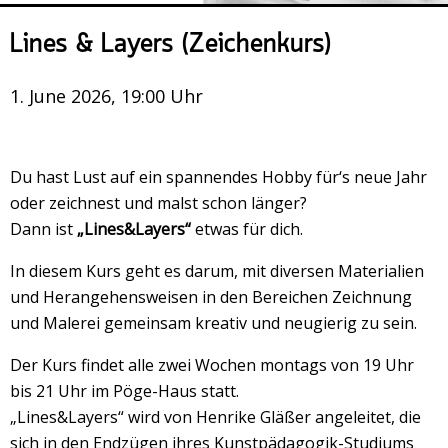
Veranstaltungsrückblick
Lines & Layers (Zeichenkurs)
Kontakt und Anfahrt
Datenschutz
1. June 2026, 19:00 Uhr
Räume mieten
#4696 (no title)
Du hast Lust auf ein spannendes Hobby für‘s neue Jahr
Presse/Newsletter
oder zeichnest und malst schon länger?
Dann ist
„Lines&Layers“
etwas für dich.
In diesem Kurs geht es darum, mit diversen Materialien
und Herangehensweisen in den Bereichen Zeichnung
und Malerei gemeinsam kreativ und neugierig zu sein.
Der Kurs findet alle zwei Wochen montags von 19 Uhr
bis 21 Uhr im Pöge-Haus statt.
„Lines&Layers“ wird von Henrike Gläßer angeleitet, die
sich in den Endzügen ihres Kunstpädagogik-Studiums