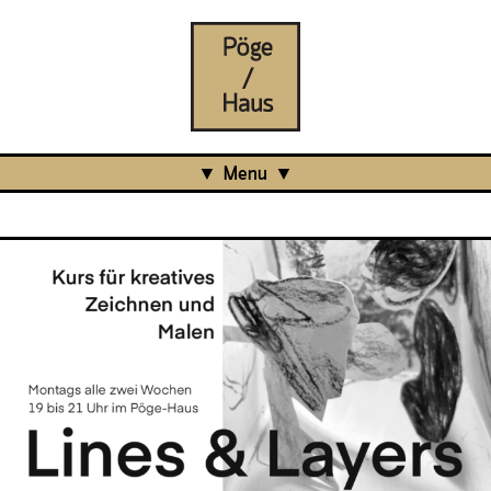
Menu
Aktuell
Projects
Über uns
Was ist das Pöge-Haus?
Team
Organisation
Mitarbeit