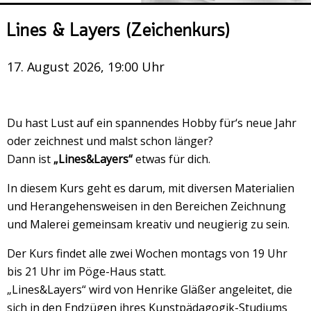
Veranstaltungsrückblick
Lines & Layers (Zeichenkurs)
Kontakt und Anfahrt
Datenschutz
17. August 2026, 19:00 Uhr
Räume mieten
#4696 (no title)
Du hast Lust auf ein spannendes Hobby für‘s neue Jahr
Presse/Newsletter
oder zeichnest und malst schon länger?
Dann ist
„Lines&Layers“
etwas für dich.
In diesem Kurs geht es darum, mit diversen Materialien
und Herangehensweisen in den Bereichen Zeichnung
und Malerei gemeinsam kreativ und neugierig zu sein.
Der Kurs findet alle zwei Wochen montags von 19 Uhr
bis 21 Uhr im Pöge-Haus statt.
„Lines&Layers“ wird von Henrike Gläßer angeleitet, die
sich in den Endzügen ihres Kunstpädagogik-Studiums