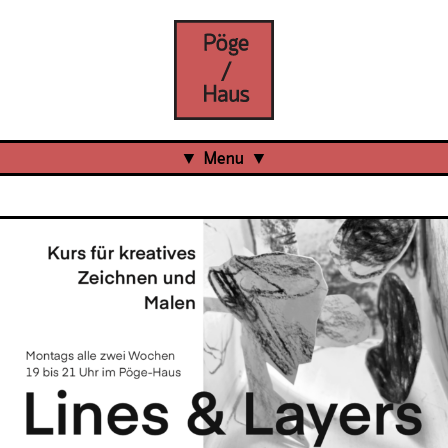
Menu
Aktuell
Projects
Über uns
Was ist das Pöge-Haus?
Team
Organisation
Mitarbeit